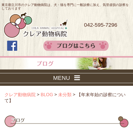
東京都立川市のクレア動物病院は、犬・猫を専門に一般診療に加え、気管虚脱の診察を
しております
042-595-7296
MENU
クレア動物病院
>
BLOG
>
未分類
>
【年末年始の診察につい
て】